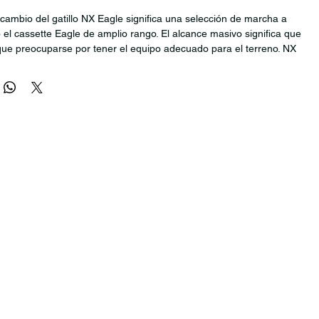
cambio del gatillo NX Eagle significa una selección de marcha a
 el cassette Eagle de amplio rango. El alcance masivo significa que
ue preocuparse por tener el equipo adecuado para el terreno. NX
a un cambio fácil e intuitivo en todo momento para cada piloto
 Eagle crea un sistema de cambio más suave y preciso con una
excepcional
mo una opción de palanca de cambio de gatillo Eagle específica de
do la palanca de tracción a un solo enganche
on la abrazadera Matchmaker X
a usarse con desviadores Eagle de 12 velocidades
io: gatillo
transmisión: 12
 ebike: sí
d Der / Shifter trasero: SRAM X-Actuation
o
ja, formato ¡Open Box!