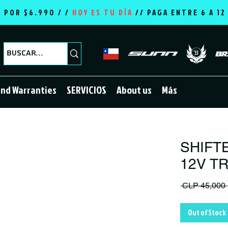
E POR $6.990 / /
HOY ES TU DÍA
//
PAGA ENTRE 6 A 1
and Warranties
SERVICIOS
About us
Más
SHIFT
12V T
 CLP 45,000 
Out of Stock