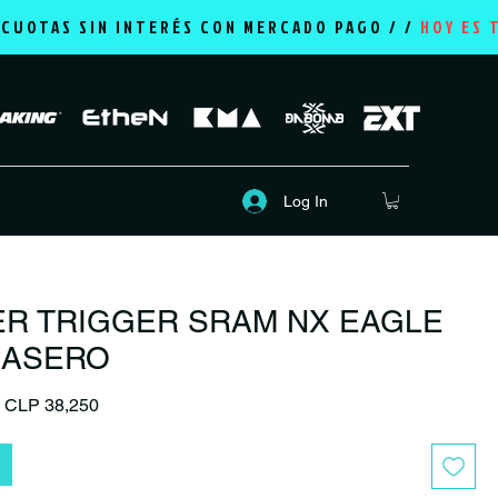
2 CUOTAS SIN INTERÉS CON MERCADO PAGO / /
HOY ES 
Log In
ER TRIGGER SRAM NX EAGLE
RASERO
Regular Price
Sale Price
CLP 38,250