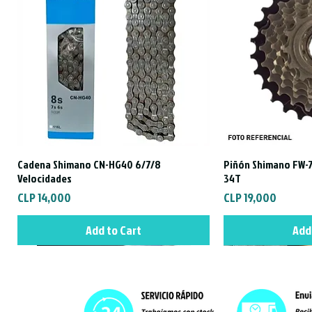
Cadena Shimano CN-HG40 6/7/8
Piñón Shimano FW-7
Quick View
Qui
Velocidades
34T
Price
Price
CLP 14,000
CLP 19,000
Add to Cart
Add