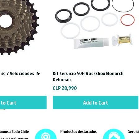
34 7 Velocidades 14-
Kit Servicio 50H Rockshox Monarch
ck View
Quick View
Debonair
Price
CLP 28,990
 to Cart
Add to Cart