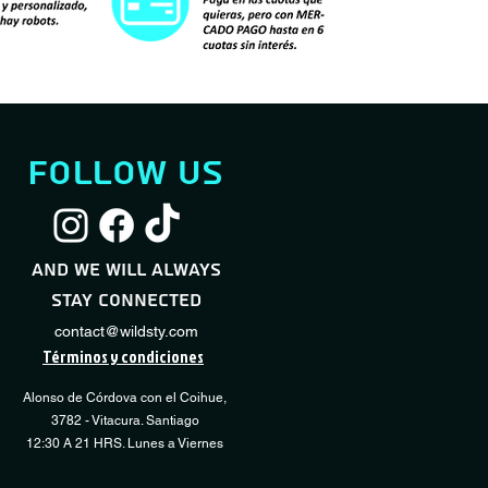
follow us
Servicio Full Shock
Servicio Desmontaje / Montaje Neumático
Servicio Básico Sho
Servicio Regulación
Quick View
Quick View
Quic
Quic
Transmisión
Sale Price
Sale Price
Price
From
From
CLP 60,000
CLP 10,000
CLP 40,000
and we will always
Price
CLP 15,000
stay connected
Add to Cart
Add to Cart
Add 
Add 
contact@wildsty.com
Términos y condiciones
Alonso de Córdova con el Coihue,
3782 - Vitacura. Santiago
12:30 A 21 HRS. Lunes a Viernes