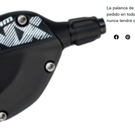
La palanca de 
pedido en todo
nunca tendrá q
Eagle signific
-La tecnología
confiabilidad 
-Disponible co
E-MTB, limitan
-Compatible c
-Diseñado par
-Estilo de camb
-Velocidad de 
-Diseñado para
-Compatibilida
-De color negr
*No incluye ca