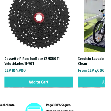
Cassette Piñon SunRace CSMX80 11
Servicio Lavado Exte
Quick View
Quic
Velocidades 11-50T
Clean
Price
Sale Price
CLP 104,900
From
CLP 7,000
Add to Cart
Add 