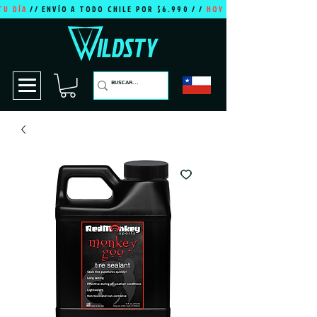
TU DÍA
// ENVÍO A TODO CHILE POR $6.990 / /
HOY ES TU DÍA