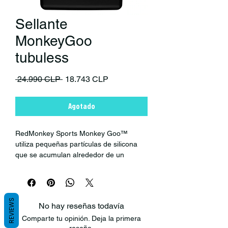
Sellante
MonkeyGoo
tubuless
Precio
Precio de oferta
 24.990 CLP 
18.743 CLP
Agotado
RedMonkey Sports Monkey Goo™
utiliza pequeñas partículas de silicona
que se acumulan alrededor de un
pinchazo para ayudar a reducir la
pérdida de aire a medida que el látex de
alta calidad comienza a coagularse y
sellar el orificio.
REVIEWS
No hay reseñas todavía
Comparte tu opinión. Deja la primera
Diseñado para su uso en sistemas
reseña.