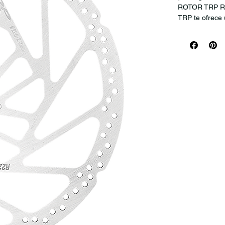
ROTOR TRP R1 
TRP te ofrece 
esperes más pa
47% increme
8% mejorado
Incluye ind
Mejorado di
Producto trab
a 5 días hábil
(constantement
ROTOR TRP R