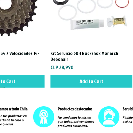
34 7 Velocidades 14-
Kit Servicio 50H Rockshox Monarch
ck View
Quick View
Debonair
Price
CLP 28,990
 to Cart
Add to Cart