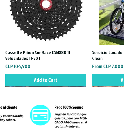
Cassette Piñon SunRace CSMX80 11
Servicio Lavado Exte
Quick View
Quic
Velocidades 11-50T
Clean
Price
Sale Price
CLP 104,900
From
CLP 7,000
Add to Cart
Add 