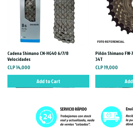
Cadena Shimano CN-HG40 6/7/8
Piñón Shimano FW-7
Quick View
Qui
Velocidades
34T
Price
Price
CLP 14,000
CLP 19,000
Add to Cart
Add