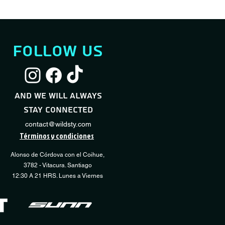
follow us
Servicio Full Shock
Servicio Desmontaje / Montaje Neumático
Servicio Básico Sho
Servicio Regulación
Quick View
Quick View
Quic
Quic
Transmisión
Sale Price
Sale Price
Price
From
From
CLP 60,000
CLP 10,000
CLP 40,000
and we will always
Price
CLP 15,000
stay connected
Add to Cart
Add to Cart
Add 
Add 
contact@wildsty.com
Términos y condiciones
Alonso de Córdova con el Coihue,
3782 - Vitacura. Santiago
12:30 A 21 HRS. Lunes a Viernes