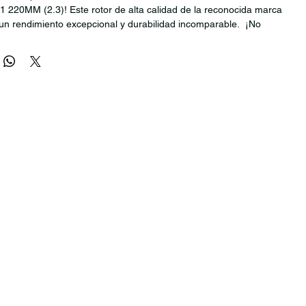
220MM (2.3)! Este rotor de alta calidad de la reconocida marca
un rendimiento excepcional y durabilidad incomparable. ¡No
ra mejorar tu experiencia al aire libre!
ntado la torsión lateral
 el poder de ventilación
icadores de desgaste
seño que reduce las vibraciones, aumento de rigidez y poder
ajado con bodega externa, tiempos de despacho pueden ser entre 1
es. Y puede haber alguna variedad en la cantidad de stock
e actualizado).
1 220MM (2.3)