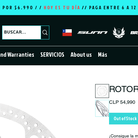
E POR $6.990 / /
HOY ES TU DÍA
//
PAGA ENTRE 6 A 1
and Warranties
SERVICIOS
About us
Más
ROTOR 
P
CLP 54,990
Out of Stock
¡Consigue la m