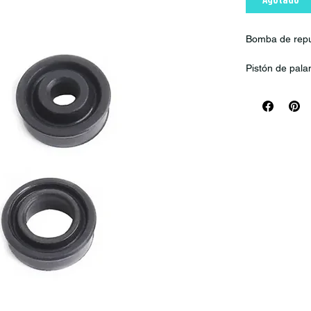
Bomba de rep
Pistón de pal
Pistón de p
Pistón de p
M785/M800
Material de
Hueco de p
Peso del pi
Peso de los
Beneficios
Alta resiste
Gran estabi
Diseño lige
Exquisito, 
Fabricación C