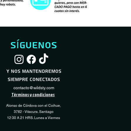
síguenos
Servicio Full Shock
Servicio Desmontaje / Montaje Neumático
Servicio Básico Sho
Servicio Regulación
Vista rápida
Vista rápida
Vista
Vista
Transmisión
Precio de oferta
Precio de oferta
Precio
Desde
Desde
60.000 CLP
10.000 CLP
40.000 CLP
y nos mantendremos
Precio
15.000 CLP
siempre conectados
COMPRAR
COMPRAR
CO
CO
contacto@wildsty.com
Términos y condiciones
Alonso de Córdova con el Coihue,
3782 - Vitacura. Santiago
12:30 A 21 HRS. Lunes a Viernes