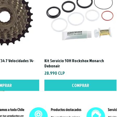
34 7 Velocidades 14-
Kit Servicio 50H Rockshox Monarch
a rápida
Vista rápida
Debonair
Precio
28.990 CLP
MPRAR
COMPRAR