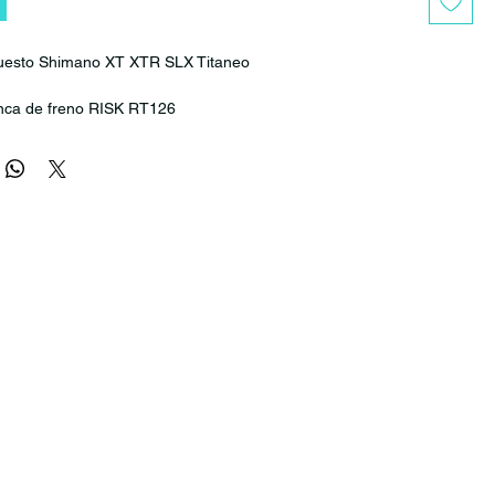
uesto Shimano XT XTR SLX Titaneo
anca de freno RISK RT126
alanca de freno de 1 pieza (2 anillos de goma incluidos)
alanca de freno de titanio para XT/SLX Apto para: freno XT
0; SLX M7000
l pistón RISK: cuerpo de aleación de titanio TC4
érdida de peso
stón: 5,5 g
 2 anillos de goma: 0,5 g
ncia a la corrosión
lidad térmica
ro
duradero
HINA