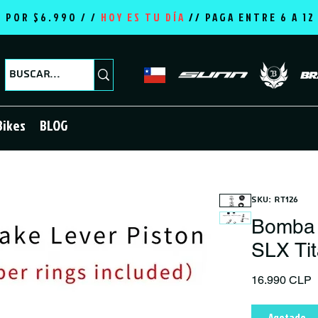
E POR $6.990 / /
HOY ES TU DÍA
//
PAGA ENTRE 6 A 1
Bikes
BLOG
SKU: RT126
Bomba 
SLX Ti
P
16.990 CLP
Agotado