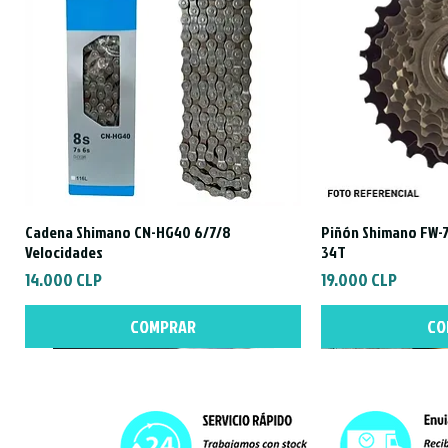
Cadena Shimano CN-HG40 6/7/8
Piñón Shimano FW-7
Vista rápida
Vist
Velocidades
34T
Precio
Precio
14.000 CLP
19.000 CLP
COMPRAR
CO