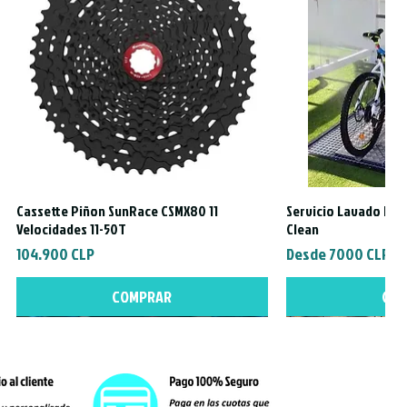
Cassette Piñon SunRace CSMX80 11
Servicio Lavado Exte
Vista rápida
Vista
Velocidades 11-50T
Clean
Precio
Precio de oferta
104.900 CLP
Desde
7000 CLP
COMPRAR
CO