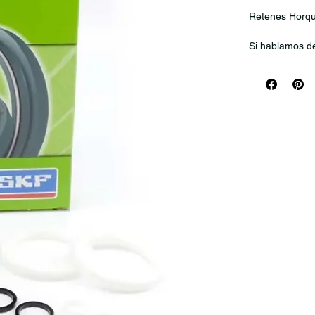
Retenes Horqu
Si hablamos d
Diseñados para
los retenes d
protección exc
Estos retenes
delantera, ga
conductor y un
exigentes. Te
Sellos de hor
✔ Compuestos 
durabilidad, fl
✔ Geometría in
del eje para un
✔ Construcción
mientras manti