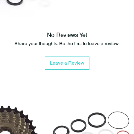
✔ Nuevo insert
estabilidad y a
✔ Resorte de b
autolimpieza p
eficiencia del
No Reviews Yet
Beneficios cla
Share your thoughts. Be the first to leave a review.
✅ Rendimiento 
contra la cont
Leave a Review
✅ Exclusión de
residuos para 
✅ Protección i
de la suspensi
✅ Fricción ult
la suspensión 
Los nuevos re
un nuevo están
contra la cont
condiciones de
conducción suav