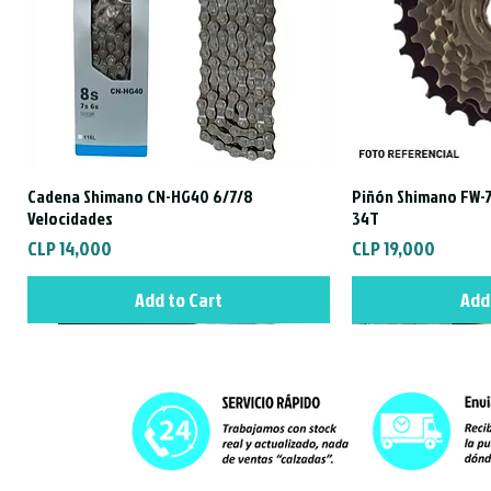
Cadena Shimano CN-HG40 6/7/8
Piñón Shimano FW-7
Quick View
Qui
Velocidades
34T
Price
Price
CLP 14,000
CLP 19,000
Add to Cart
Add