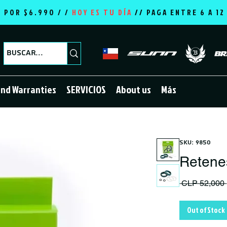
E POR $6.990 / /
HOY ES TU DÍA
//
PAGA ENTRE 6 A 1
and Warranties
SERVICIOS
About us
Más
SKU: 9850
Retene
 CLP 52,000 
Out of Stock