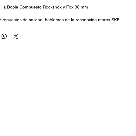
illa Doble Compuesto Rockshox y Fox 38 mm
e repuestos de calidad, hablamos de la reconocida marca SKF
 un rendimiento superior de la suspensión a lo largo del tiempo,
e horquilla SKF de doble compuesto para MTB ofrecen una
epcional, baja fricción y una capacidad de sellado prolongada.
 desempeñan un papel fundamental en los sistemas de suspensión
rantizando un funcionamiento suave, mayor comodidad del
 rendimiento sin problemas en las condiciones de conducción más
cnología avanzada de compuesto doble para suspensión MTB.
quilla SKF completamente rediseñados presenta
de caucho desarrollados recientemente: optimizados para mayor
exibilidad y rendimiento duradero.
novadora del labio de sellado: mejora la capacidad de seguimiento
 sellado consistente y confiable.
 de compuesto co-moldeado: mejora la eficiencia de sellado
ene una baja fricción.