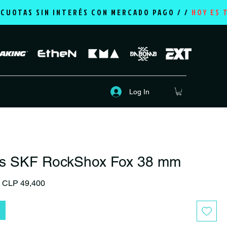
2 CUOTAS SIN INTERÉS CON MERCADO PAGO / /
HOY ES 
Log In
s SKF RockShox Fox 38 mm
Regular Price
Sale Price
CLP 49,400