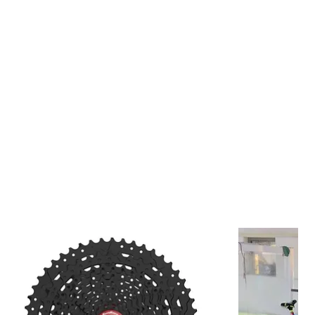
o de metal: fortalece la estructura del sello para una mejor
juste.
obinado abierto en el labio rascador de suciedad: mejora la
ara mantener la carga radial del resorte constante para la
 labio rascador de suciedad
ve de los sellos de compuesto doble SKF
de sellado extendido: proporciona retención de aceite y protección
aminación de larga duración.
 contaminación mejorada: bloquea la suciedad, el lodo y los
una máxima eficiencia de la horquilla.
nterior confiable de la horquilla: protege los componentes internos
ón contra el desgaste prematuro y los daños.
rabaja: reduce la fricción para una mejor capacidad de respuesta de
y Control. Diseñado para horquillas MTB de alto rendimiento.
tenes de horquilla SKF de doble compuesto para MTB establecen
dar en tecnología de sellado, ofreciendo la máxima protección
aminación, baja fricción y durabilidad. Ya sea en senderos rocosos,
 barro o descensos extremos, estos retenes garantizan una
e y un rendimiento duradero de la horquilla. 🚵‍♂️💨