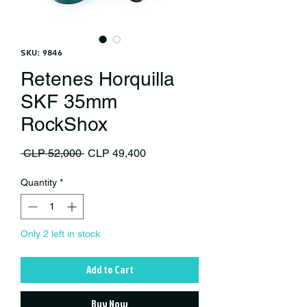
SKU: 9846
Retenes Horquilla
SKF 35mm
RockShox
Regular Price
Sale Price
 CLP 52,000 
CLP 49,400
Quantity
*
Only 2 left in stock
Add to Cart
Buy Now