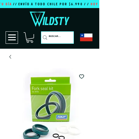
TU DÍA
// ENVÍO A TODO CHILE POR $6.990 / /
HOY ES TU DÍA