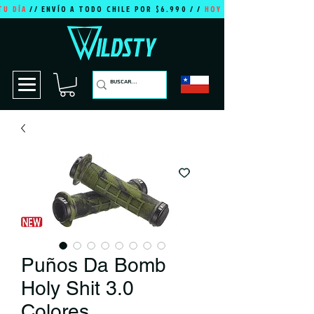
TU DÍA
// ENVÍO A TODO CHILE POR $6.990 / /
HOY ES TU DÍA
Puños Da Bomb
Holy Shit 3.0
Colores