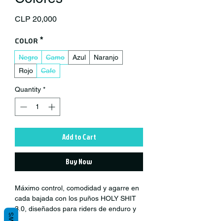
Price
CLP 20,000
Color
*
Negro
Camo
Azul
Naranjo
Rojo
Cafe
Quantity
*
Add to Cart
Buy Now
Máximo control, comodidad y agarre en
cada bajada con los puños HOLY SHIT
3.0, diseñados para riders de enduro y
descenso MTB.