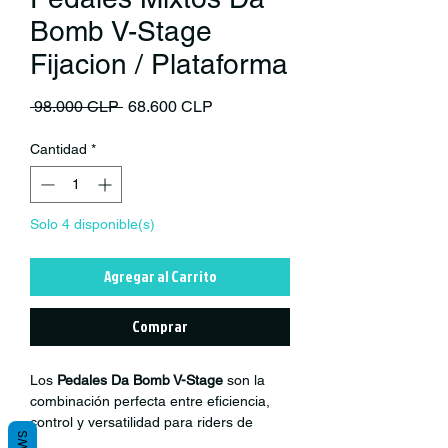
Bomb V-Stage
Fijacion / Plataforma
Precio
Precio de oferta
 98.000 CLP 
68.600 CLP
Cantidad
*
Solo 4 disponible(s)
Agregar al Carrito
Comprar
Los
Pedales Da Bomb V-Stage
son la
combinación perfecta entre eficiencia,
control y versatilidad para riders de
MTB, Enduro y XC
. Diseñados para