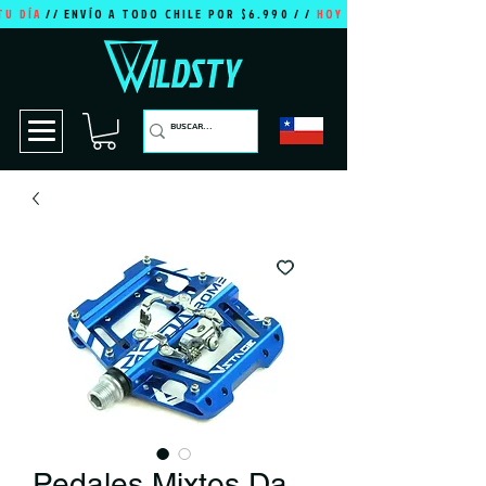
TU DÍA
// ENVÍO A TODO CHILE POR $6.990 / /
HOY ES TU DÍA
Pedales Mixtos Da