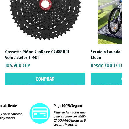
Cassette Piñon SunRace CSMX80 11
Servicio Lavado Exte
Vista rápida
Vista
Velocidades 11-50T
Clean
Precio
Precio de oferta
104.900 CLP
Desde
7000 CLP
COMPRAR
CO