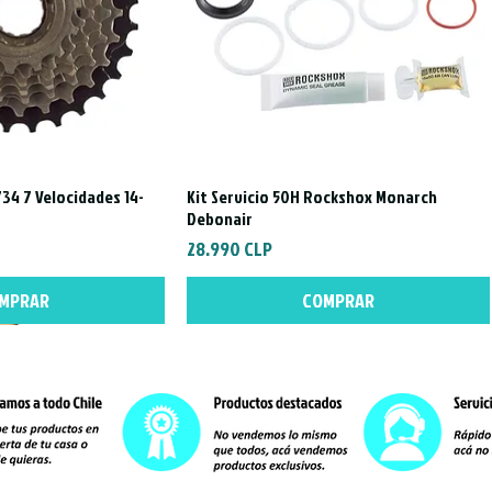
34 7 Velocidades 14-
Kit Servicio 50H Rockshox Monarch
a rápida
Vista rápida
Debonair
Precio
28.990 CLP
MPRAR
COMPRAR