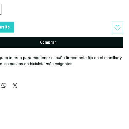
arrito
Comprar
ueo interno para mantener el puño firmemente fijo en el manillar y
te los paseos en bicicleta más exigentes.
ho
90 g