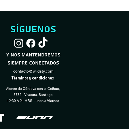
síguenos
Servicio Full Shock
Servicio Desmontaje / Montaje Neumático
Servicio Básico Sho
Servicio Regulación
Vista rápida
Vista rápida
Vista
Vista
Transmisión
Precio de oferta
Precio de oferta
Precio
Desde
Desde
60.000 CLP
10.000 CLP
40.000 CLP
y nos mantendremos
Precio
15.000 CLP
siempre conectados
COMPRAR
COMPRAR
CO
CO
contacto@wildsty.com
Términos y condiciones
Alonso de Córdova con el Coihue,
3782 - Vitacura. Santiago
12:30 A 21 HRS. Lunes a Viernes