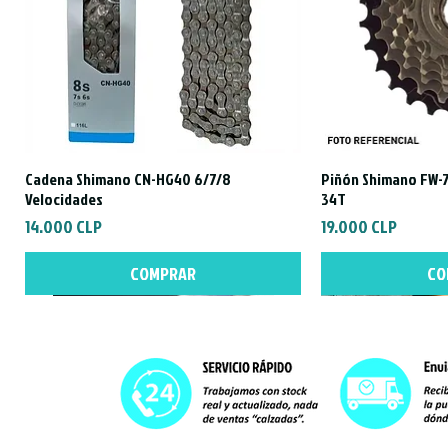
Cadena Shimano CN-HG40 6/7/8
Piñón Shimano FW-7
Vista rápida
Vist
Velocidades
34T
Precio
Precio
14.000 CLP
19.000 CLP
COMPRAR
CO