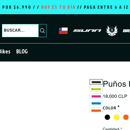
E POR $6.990 / /
HOY ES TU DÍA
//
PAGA ENTRE 6 A 1
Bikes
BLOG
Puños 
P
18.000 CLP
Color
*
Cantidad
*