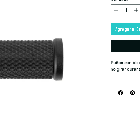
Agregar al C
Puños con bloq
no girar duran
Material: cauc
Peso del par: 