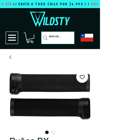
TU DÍA
// ENVÍO A TODO CHILE POR $6.990 / /
HOY ES TU DÍA