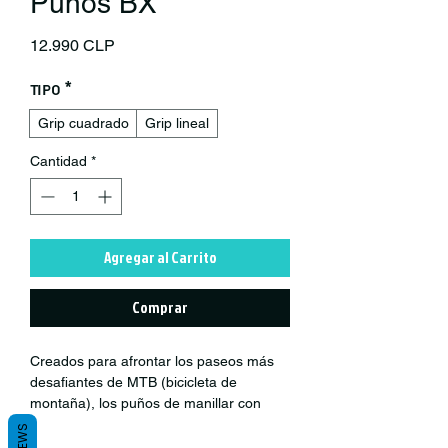
Puños BX
Precio
12.990 CLP
Tipo
*
Grip cuadrado
Grip lineal
Cantidad
*
Agregar al Carrito
Comprar
Creados para afrontar los paseos más
desafiantes de MTB (bicicleta de
montaña), los puños de manillar con
bloqueo de Brand-X ofrecen a los
ciclistas un agarre cómodo y seguro, sin