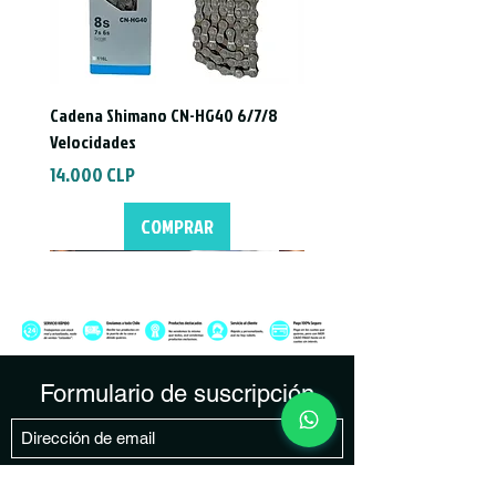
Embalaje 100% reciclable
Peso: 85 g (par)
Cadena Shimano CN-HG40 6/7/8
Velocidades
Precio
14.000 CLP
COMPRAR
Formulario de suscripción
Enviar