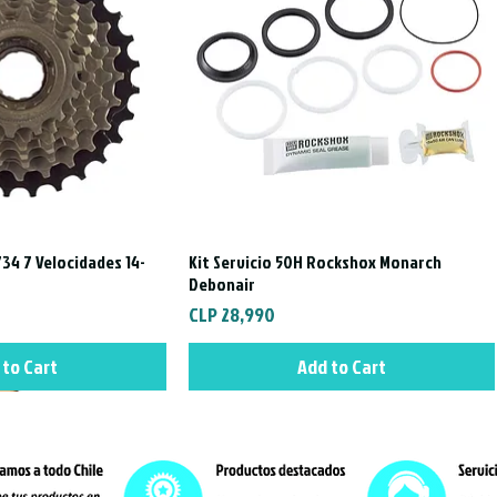
34 7 Velocidades 14-
Kit Servicio 50H Rockshox Monarch
ck View
Quick View
Debonair
Price
CLP 28,990
 to Cart
Add to Cart