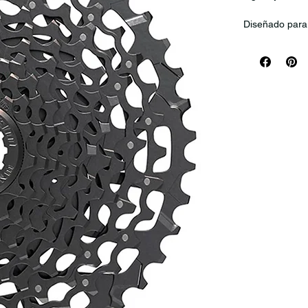
Diseñado para 
Sram SX y NX,
Lo que cuenta
Tanto si es la
ciclista de MT
SRAM SX está p
SX ofrecer sen
conducción que
No compatible
Totalmente co
Piñon de 12 v
Piñones de 10
Producto sacad