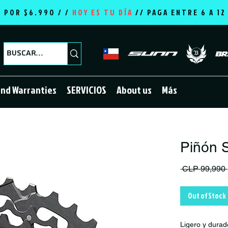
E POR $6.990 / /
HOY ES TU DÍA
//
PAGA ENTRE 6 A 1
and Warranties
SERVICIOS
About us
Más
Piñón
 CLP 99,990 
Out of Stock
Ligero y durad