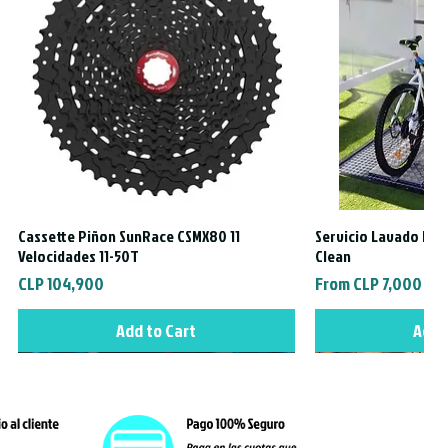
Cassette Piñon SunRace CSMX80 11
Servicio Lavado Exte
Quick View
Quic
Velocidades 11-50T
Clean
Price
Sale Price
CLP 104,900
From
CLP 7,000
Add to Cart
Add 