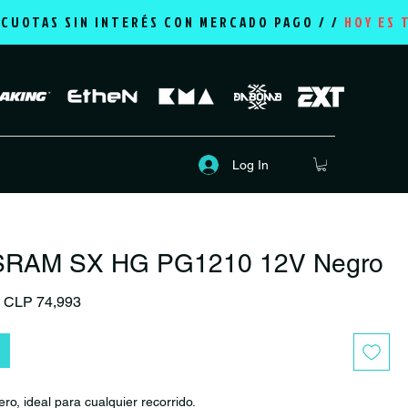
2 CUOTAS SIN INTERÉS CON MERCADO PAGO / /
HOY ES 
Log In
 SRAM SX HG PG1210 12V Negro
Regular Price
Sale Price
CLP 74,993
ero, ideal para cualquier recorrido.