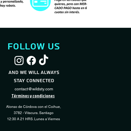
follow us
Servicio Full Shock
Servicio Desmontaje / Montaje Neumático
Servicio Básico Sho
Servicio Regulación
Quick View
Quick View
Quic
Quic
Transmisión
Sale Price
Sale Price
Price
From
From
CLP 60,000
CLP 10,000
CLP 40,000
and we will always
Price
CLP 15,000
stay connected
Add to Cart
Add to Cart
Add 
Add 
contact@wildsty.com
Términos y condiciones
Alonso de Córdova con el Coihue,
3782 - Vitacura. Santiago
12:30 A 21 HRS. Lunes a Viernes