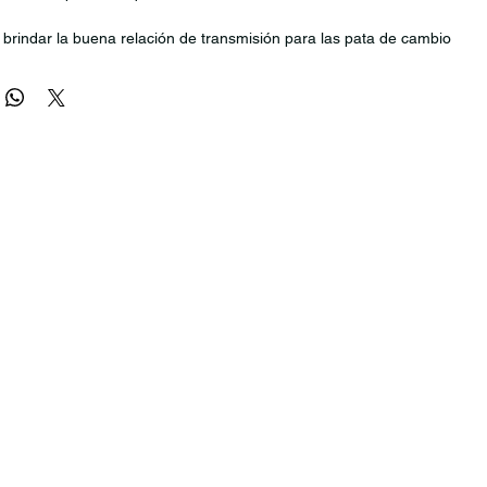
brindar la buena relación de transmisión para las pata de cambio
 pero además es compatible con las gamas más altas.
 es el comienzo.
 primera vez que desafías a la montaña como si eres un ávido
B que busca una transmisión 1x sin detalles ni preocupaciones,
reparada y lista para cualquier desafío.
cillez y durabilidad, para que puedas centrarte en lo importante: la
 tienes por delante.
 con cuerpos de rueda libre SRAM XD.
mpatible con todas las transmisiones SRAM 1x.
elocidades para núcleo de maza HG
 a 50T
o de una bicicleta NUEVA, no incluye caja.