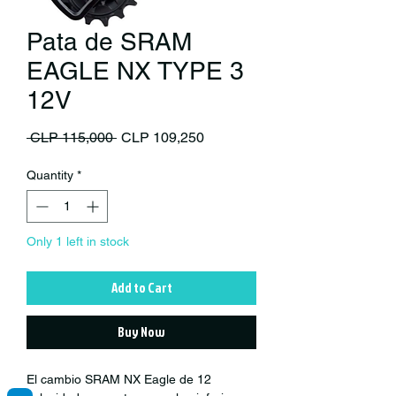
Pata de SRAM
EAGLE NX TYPE 3
12V
Regular Price
Sale Price
 CLP 115,000 
CLP 109,250
Quantity
*
Only 1 left in stock
Add to Cart
Buy Now
El cambio SRAM NX Eagle de 12