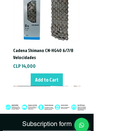
pintamos)
Pata de SRAM EAGLE NX TYPE 3 12V
Cadena Shimano CN-HG40 6/7/8
Velocidades
Price
CLP 14,000
Add to Cart
Subscription form