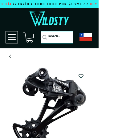
TU DÍA
// ENVÍO A TODO CHILE POR $6.990 / /
HOY ES TU DÍA