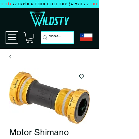
TU DÍA
// ENVÍO A TODO CHILE POR $6.990 / /
HOY ES TU DÍA
Motor Shimano