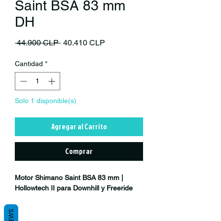
Saint BSA 83 mm
DH
Precio
Precio de oferta
 44.900 CLP 
40.410 CLP
Cantidad
*
Solo 1 disponible(s)
Agregar al Carrito
Comprar
Motor Shimano Saint BSA 83 mm |
Hollowtech II para Downhill y Freeride
El
Shimano Saint BSA 83 mm
es el
pedalier diseñado para acompañar a