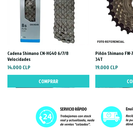
Cadena Shimano CN-HG40 6/7/8
Piñón Shimano FW-7
Vista rápida
Vist
Velocidades
34T
Precio
Precio
14.000 CLP
19.000 CLP
COMPRAR
CO