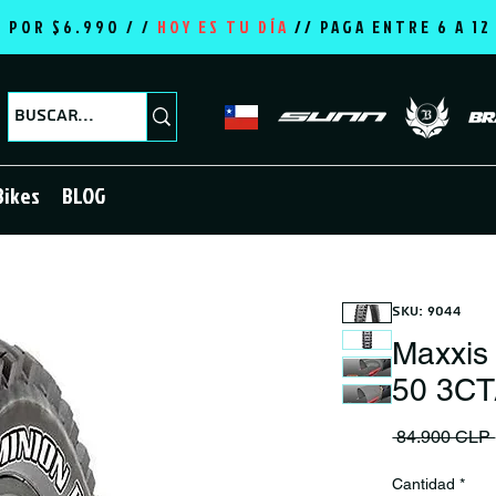
E POR $6.990 / /
HOY ES TU DÍA
//
PAGA ENTRE 6 A 1
Bikes
BLOG
SKU: 9044
Maxxis 
50 3CT
 84.900 CLP 
Cantidad
*