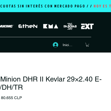
2 CUOTAS SIN INTERÉS CON MERCADO PAGO / /
HOY ES 
Iniciar sesión
Minion DHR II Kevlar 29×2.40 E-
/DH/TR
Precio
Precio de oferta
80.655 CLP