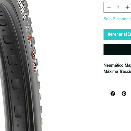
Solo 2 disponi
Agregar al C
Neumático Max
Máxima Tracci
El
Maxxis Mini
neumáticos tr
E-MTB
. Diseñ
y control
, se h
rendimiento en
Inspirado en e
grandes y refo