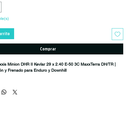
ble(s)
arrito
Comprar
xis Minion DHR II Kevlar 29 x 2.40 E-50 3C MaxxTerra DH/TR |
ón y Frenado para Enduro y Downhill
on DHR II 29 x 2.40 Kevlar E-50 3C MaxxTerra DH/TR
es uno de los
aseros más populares y efectivos para
Enduro, Downhill, Freeride y
ado para ofrecer una combinación excepcional de
tracción, frenado
a convertido en la elección de riders que buscan máximo
 terrenos técnicos y descensos exigentes.
l legendario Minion DHF, el DHR II incorpora tacos laterales más
rzados para aumentar el apoyo en curvas agresivas y mejorar la