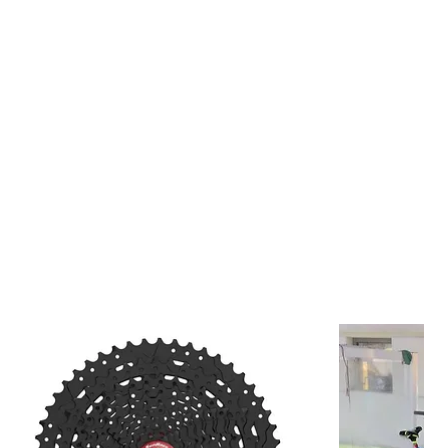
 inclinaciones pronunciadas. Su banda de rodadura central cuenta
ampa que optimizan la aceleración y reducen la resistencia al
as que las perillas en forma de paleta proporcionan una potencia
resaliente en terrenos sueltos, rocosos y de alta velocidad.
3C MaxxTerra
utiliza un compuesto de triple densidad que ofrece el
ecto entre agarre, durabilidad y eficiencia de rodadura. Esto permite
a excelente tracción sin sacrificar la vida útil del neumático.
rcasa
Downhill (DH)
de doble capa aporta una resistencia superior
azos, cortes e impactos, mientras que la certificación
E-50
garantiza
dad con bicicletas eléctricas de montaña de alto rendimiento.
ecnología
Tubeless Ready (TR)
, podrás utilizar menores presiones
la tracción y reducir el riesgo de pinchazos por pellizco.
 Principales
rasero de referencia para Enduro y Downhill.
apacidad de frenado y aceleración.
ales reforzados para máximo apoyo en curvas.
3C MaxxTerra de alto rendimiento.
n E-50 para bicicletas eléctricas.