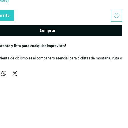
ble(s)
arrito
Comprar
tente y lista para cualquier imprevisto!
ienta de ciclismo es el compañero esencial para ciclistas de montaña, ruta o
n independencia y seguridad en cada ruta.
onómico y ligero, cabe fácilmente en tu bolsillo trasero, alforja o mochila.
o de alta resistencia y aleación ligera, ofrece la durabilidad necesaria para
y reparaciones exigentes.¡Compacta, resistente y lista para cualquier
 multiherramienta de ciclismo es el compañero esencial para ciclistas de
gravel que buscan independencia y seguridad en cada ruta.Con un diseño
ro, cabe fácilmente en tu bolsillo trasero, alforja o mochila. Fabricada en
istencia y aleación ligera, ofrece la durabilidad necesaria para ajustes
ciones exigentes.