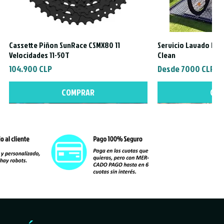
Cassette Piñon SunRace CSMX80 11
Servicio Lavado Exte
Vista rápida
Vista
Velocidades 11-50T
Clean
Precio
Precio de oferta
104.900 CLP
Desde
7000 CLP
COMPRAR
CO