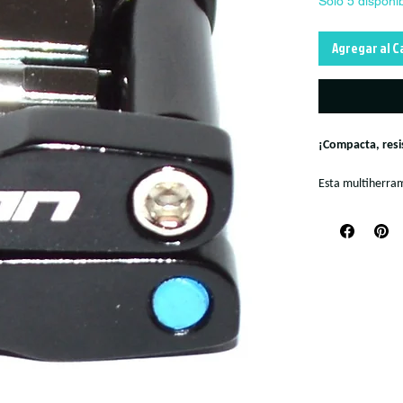
Solo 5 disponi
Agregar al C
¡Compacta, resis
Esta multiherram
gravel que busca
Con un diseño erg
Fabricada en acer
ajustes rápidos 
imprevisto! Esta
montaña, ruta o 
ergonómico y lige
acero de alta res
rápidos y repara