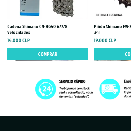
Cadena Shimano CN-HG40 6/7/8
Piñón Shimano FW-7
Vista rápida
Vist
Velocidades
34T
Precio
Precio
14.000 CLP
19.000 CLP
COMPRAR
CO