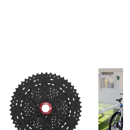
 Francia
en MTB Sunn 9 Piezas