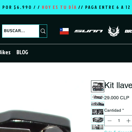
E POR $6.990 / /
HOY ES TU DÍA
//
PAGA ENTRE 6 A 1
Bikes
BLOG
Kit lla
P
29.000 CLP
Cantidad
*