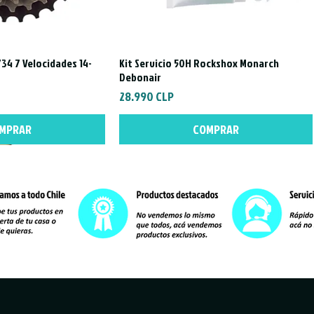
34 7 Velocidades 14-
Kit Servicio 50H Rockshox Monarch
a rápida
Vista rápida
Debonair
Precio
28.990 CLP
MPRAR
COMPRAR