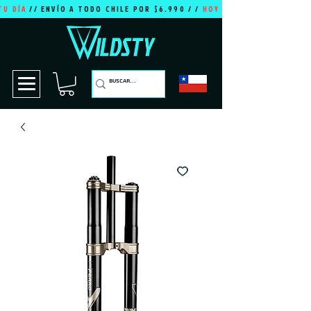
TU DÍA
// ENVÍO A TODO CHILE POR $6.990 / /
HOY ES TU DÍA