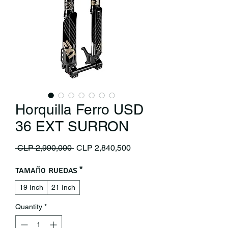
Horquilla Ferro USD
36 EXT SURRON
Regular Price
Sale Price
 CLP 2,990,000 
CLP 2,840,500
Tamaño Ruedas
*
19 Inch
21 Inch
Quantity
*