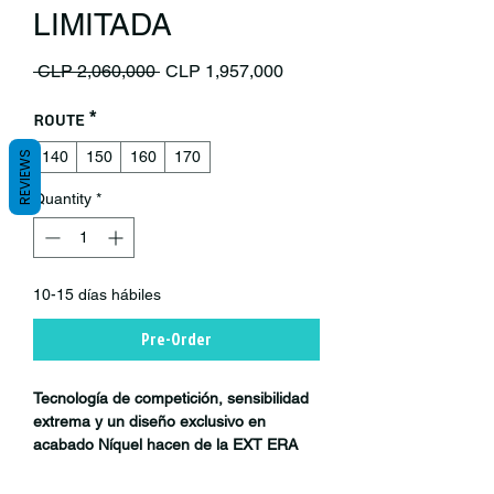
LIMITADA
Regular Price
Sale Price
 CLP 2,060,000 
CLP 1,957,000
Route
*
140
150
160
170
REVIEWS
Quantity
*
10-15 días hábiles
Pre-Order
Tecnología de competición, sensibilidad
extrema y un diseño exclusivo en
acabado Níquel hacen de la EXT ERA
V2.1 una de las horquillas más
avanzadas del MTB moderno.