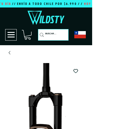
TU DÍA
// ENVÍO A TODO CHILE POR $6.990 / /
HOY ES TU DÍA