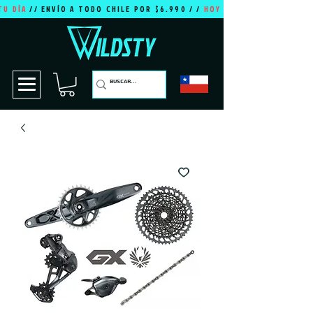
TU DÍA
// ENVÍO A TODO CHILE POR $6.990 / /
HOY ES TU DÍA