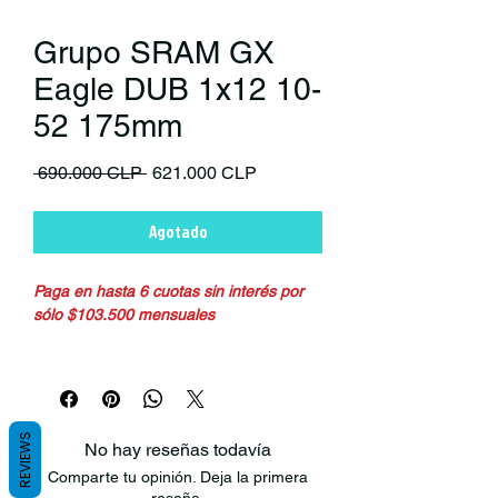
Grupo SRAM GX
Eagle DUB 1x12 10-
52 175mm
Precio
Precio de oferta
 690.000 CLP 
621.000 CLP
Agotado
Paga en hasta 6 cuotas sin interés por
sólo $103.500 mensuales
El Grupo más Confiable y Demandado
del MTB
REVIEWS
No hay reseñas todavía
Set completo SRAM GX Eagle
(Sin
Comparte tu opinión. Deja la primera
Motor)
, que consiste en:
reseña.