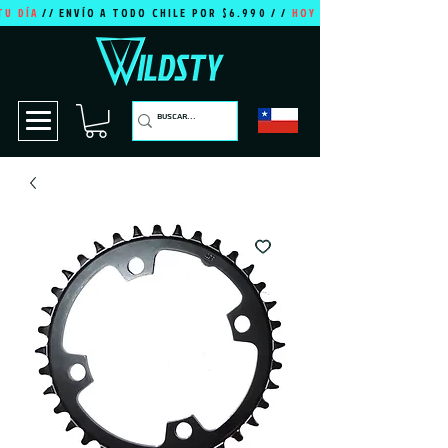
TU DÍA
// ENVÍO A TODO CHILE POR $6.990 / /
HOY ES TU DÍA