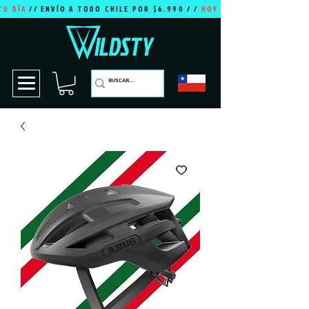
TU DÍA
// ENVÍO A TODO CHILE POR $6.990 / /
HOY ES TU DÍA