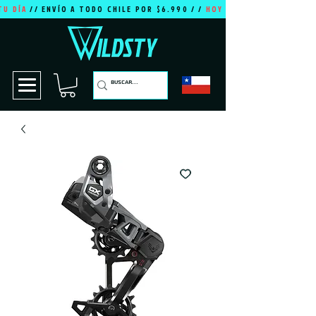
TU DÍA
// ENVÍO A TODO CHILE POR $6.990 / /
HOY ES TU DÍA