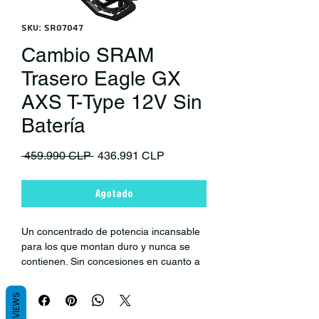
SKU: SR07047
Cambio SRAM
Trasero Eagle GX
AXS T-Type 12V Sin
Batería
Precio
Precio de oferta
 459.990 CLP 
436.991 CLP
Agotado
Un concentrado de potencia incansable
para los que montan duro y nunca se
contienen. Sin concesiones en cuanto a
durabilidad, fiabilidad y funcionalidad
inalámbrica. Combinando las últimas
REVIEWS
tecnologías de las gamas Eagle con el