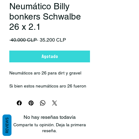
Neumático Billy
bonkers Schwalbe
26 x 2.1
Precio
Precio de oferta
 40.000 CLP 
35.200 CLP
Agotado
Neumáticos aro 26 para dirt y gravel
Si bien estos neumáticos aro 26 fueron
desarrollados para dirt, también se
desempeñan muy bien en gravel gracias
a su dibujo.
No hay reseñas todavía
CARACTERÍSTICAS:
REVIEWS
Comparte tu opinión. Deja la primera
reseña.
Tamaño:
26x2.1", ETRTO 54-559
Carcasa:
Performance, 67 EPI