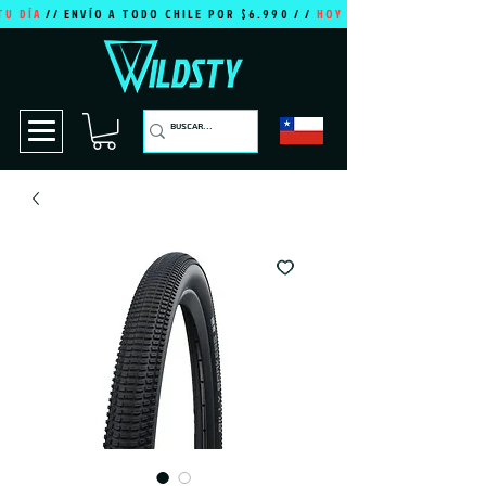
TU DÍA
// ENVÍO A TODO CHILE POR $6.990 / /
HOY ES TU DÍA