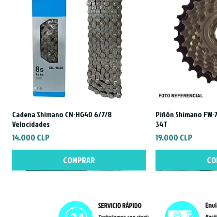
Cadena Shimano CN-HG40 6/7/8
Piñón Shimano FW-7
Vista rápida
Vist
Velocidades
34T
Precio
Precio
14.000 CLP
19.000 CLP
COMPRAR
CO