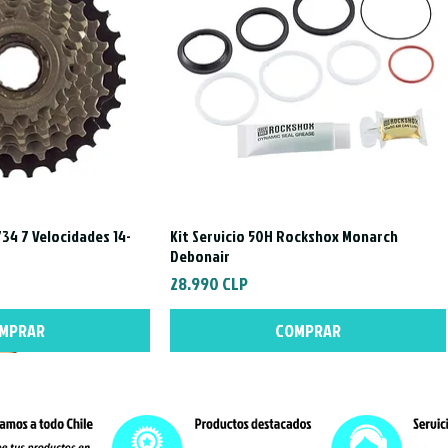
excelente opci
salida.
Compra ahora
tus rutas al sig
Camara Maxxis
34 7 Velocidades 14-
Kit Servicio 50H Rockshox Monarch
a rápida
Vista rápida
Debonair
Precio
28.990 CLP
MPRAR
COMPRAR