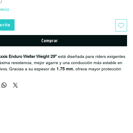
ble(s)
arrito
Comprar
xis Enduro Welter Weight 29”
está diseñada para riders exigentes
xima resistencia, mejor agarre y una conducción más estable en
ivos. Gracias a su espesor de
1.75 mm
, ofrece mayor protección
os y excelente durabilidad para disciplinas como
Enduro, Downhill,
on neumáticos
29 x 1.75/2.4
, esta cámara incorpora válvula de
m
, ideal para bicicletas de montaña modernas y configuraciones de
o.
quienes prefieren usar cámara por sus ventajas:
ación de agarre del neumático
rápida y sencilla