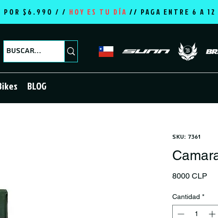
E POR $6.990 / /
HOY ES TU DÍA
//
PAGA ENTRE 6 A 1
Bikes
BLOG
SKU: 7361
Camara
Pr
8000 CLP
Cantidad
*