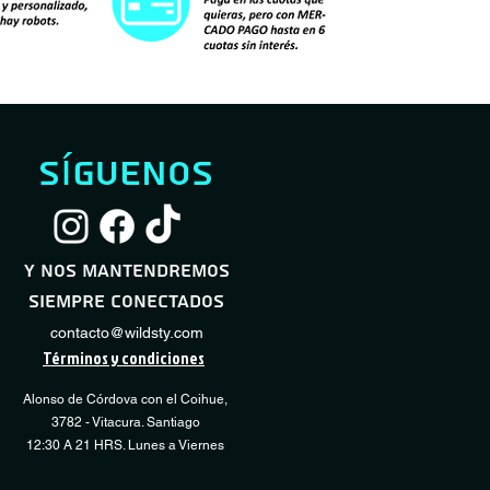
síguenos
Servicio Full Shock
Servicio Desmontaje / Montaje Neumático
Servicio Básico Sho
Servicio Regulación
Vista rápida
Vista rápida
Vista
Vista
Transmisión
Precio de oferta
Precio de oferta
Precio
Desde
Desde
60.000 CLP
10.000 CLP
40.000 CLP
y nos mantendremos
Precio
15.000 CLP
siempre conectados
COMPRAR
COMPRAR
CO
CO
contacto@wildsty.com
Términos y condiciones
Alonso de Córdova con el Coihue,
3782 - Vitacura. Santiago
12:30 A 21 HRS. Lunes a Viernes