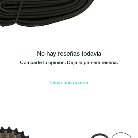
Reparación 
Excelente 
Mayor segu
Las cámaras
M
que necesitan 
intensas.
No hay reseñas todavía
Característica
Comparte tu opinión. Deja la primera reseña.
Marca: Max
Modelo: En
Medida: 29
Dejar una reseña
Compatibili
Espesor: 1
Tipo de vál
Largo válv
Uso recomen
¿Por qué eleg
Si buscas una 
Weight entrega 