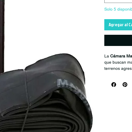
Solo 5 disponi
Agregar al C
La
Cámara Max
que buscan má
terrenos agres
contra pinchaz
Trail y MTB
.
Compatible c
auto
de 48 m
alto rendimient
Perfecta para 
Mayor sens
Instalación 