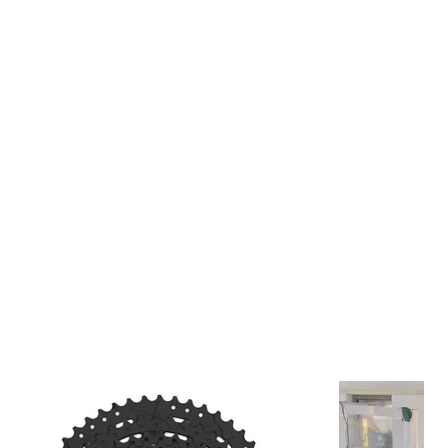
fácil en ruta
comportamiento en terrenos técnicos
ridad en salidas extremas
axxis Welter Weight
fueron desarrolladas para ciclistas agresivos
una cámara resistente, confiable y preparada para condiciones
s
xis
duro Welter Weight
"
dad: 29 x 1.75 a 2.40
.5 mm
vula: Presta / Francesa (FV)
ula: 48 mm
dado: MTB, Enduro, Downhill, Trail
ir una cámara Maxxis?
cámara MTB resistente para rutas exigentes, la Maxxis Welter
el equilibrio ideal entre peso, protección y rendimiento. Una