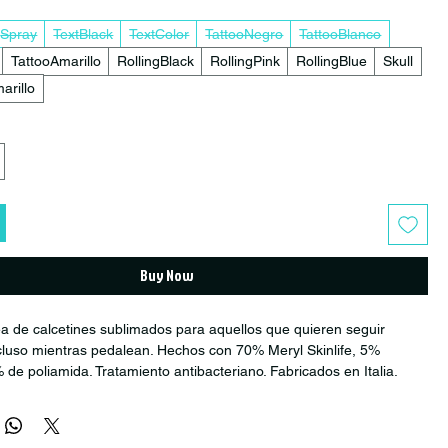
Spray
TextBlack
TextColor
TattooNegro
TattooBlanco
TattooAmarillo
RollingBlack
RollingPink
RollingBlue
Skull
rillo
Buy Now
a de calcetines sublimados para aquellos que quieren seguir
luso mientras pedalean. Hechos con 70% Meryl Skinlife, 5%
 de poliamida. Tratamiento antibacteriano. Fabricados en Italia.
ajado con bodega externa, tiempos de despacho pueden ser entre 1