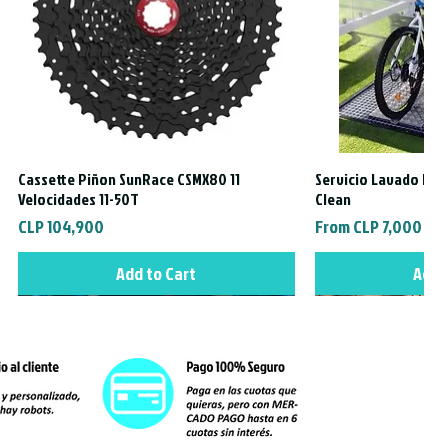
Cassette Piñon SunRace CSMX80 11
Servicio Lavado Exte
Quick View
Quic
Velocidades 11-50T
Clean
Price
Sale Price
CLP 104,900
From
CLP 7,000
Add to Cart
Add 