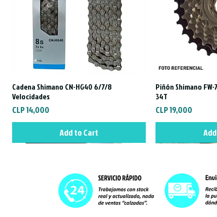
Cadena Shimano CN-HG40 6/7/8
Piñón Shimano FW-7
Quick View
Qui
Velocidades
34T
Price
Price
CLP 14,000
CLP 19,000
Add to Cart
Add