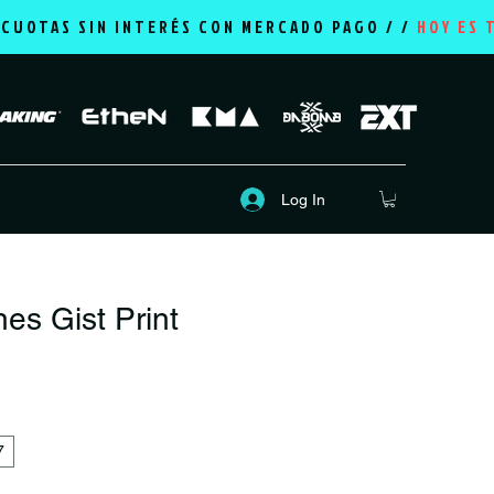
2 CUOTAS SIN INTERÉS CON MERCADO PAGO / /
HOY ES 
Log In
nes Gist Print
rice
7