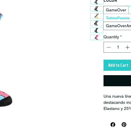
Color
*
GameOver
TattooFucsia
GameOverAma
Quantity
*
Add to Cart
Una nueva líne
destacando inc
Elastano y 25%
Producto trab