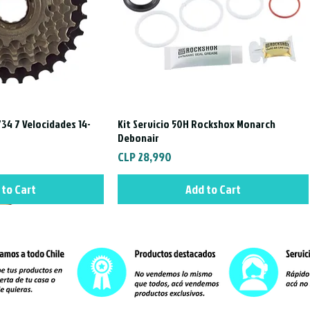
34 7 Velocidades 14-
Kit Servicio 50H Rockshox Monarch
ck View
Quick View
Debonair
Price
CLP 28,990
 to Cart
Add to Cart