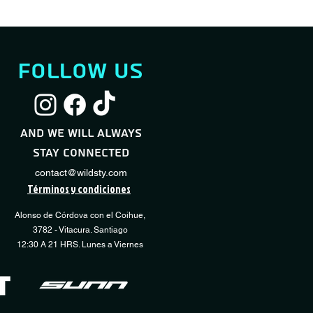
follow us
Servicio Full Shock
Servicio Desmontaje / Montaje Neumático
Servicio Básico Sho
Servicio Regulación
Quick View
Quick View
Quic
Quic
Transmisión
Sale Price
Sale Price
Price
From
From
CLP 60,000
CLP 10,000
CLP 40,000
and we will always
Price
CLP 15,000
stay connected
Add to Cart
Add to Cart
Add 
Add 
contact@wildsty.com
Términos y condiciones
Alonso de Córdova con el Coihue,
3782 - Vitacura. Santiago
12:30 A 21 HRS. Lunes a Viernes