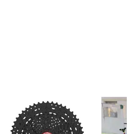
es. Y puede haber alguna variedad en la cantidad de stock
e actualizado).