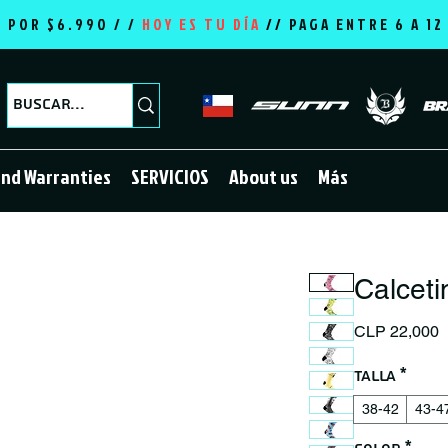
E POR $6.990 / /
HOY ES TU DÍA
//
PAGA ENTRE 6 A 1
and Warranties
SERVICIOS
About us
Más
Calceti
P
CLP 22,000
Talla
*
38-42
43-4