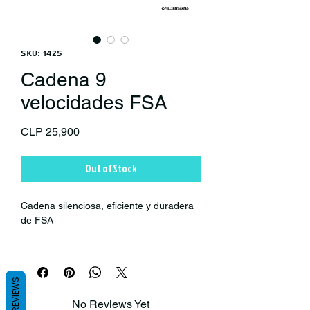
SKU: 1425
Cadena 9
velocidades FSA
Price
CLP 25,900
Out of Stock
Cadena silenciosa, eficiente y duradera
de FSA
Compatible: FSA / Shimano / SRAM
Finalizar: placa de níquel, logotipos
REVIEWS
de FSA
No Reviews Yet
Sistema de fácil instalación o retiro