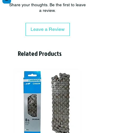
Share your thoughts. Be the first to leave
a review.
Tipo
Cadenas
Col
Neutral
Leave a Review
or
Disc
CARRETERA, MTB
iplin
a
Related Products
Mat
Acero
erial
Co
Campa10S, Shimano9/10/11S,
mpa
Sram10/11S, Campa10S,
tibili
Shimano10S, Sram10S,
dad
Shimano11S, Sram11S, Shimano9S
Cadena 9 velocidades FSA