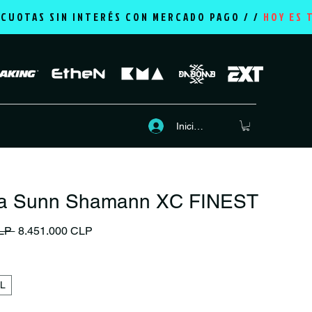
2 CUOTAS SIN INTERÉS CON MERCADO PAGO / /
HOY ES 
Iniciar sesión
eta Sunn Shamann XC FINEST
Precio
Precio de oferta
LP 
8.451.000 CLP
L