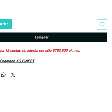
arrito
Comprar
a 12 cuotas sin interés por sólo $782.500 al mes.
nn Shamann XC FINEST
eta de XC doble suspensión de carbono, ¡está de vuelta!, con un
o y sobre estudiada geometría. Diseñada para competir a fondo,
 y combatir cada subida o bajada, con su sistema de suspensión de
Rockshox SID.
tría construida en puntos de pivotes concentricos, emparejadas