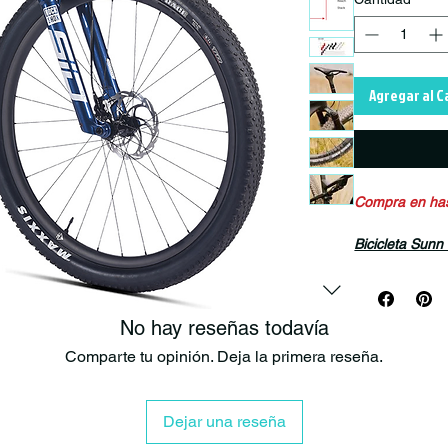
Agregar al C
Compra en hast
Bicicleta Su
Nuestra bicicl
mejorado diseñ
No hay reseñas todavía
para disfrutar
3 posiciones 
Comparte tu opinión. Deja la primera reseña.
GEOMETRÍA
Dejar una reseña
La nueva geome