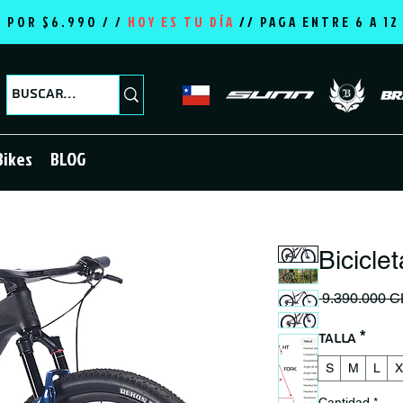
E POR $6.990 / /
HOY ES TU DÍA
//
PAGA ENTRE 6 A 1
Bikes
BLOG
Bicicl
 9.390.000 C
Talla
*
S
M
L
X
Cantidad
*