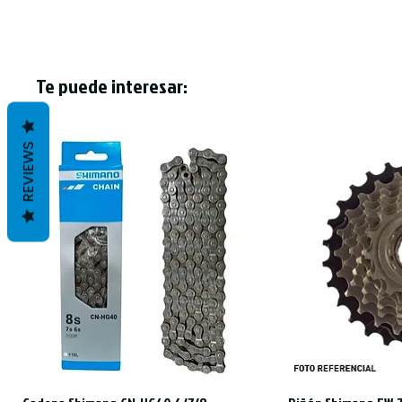
Te puede interesar:
REVIEWS
Vista rápida
Vist