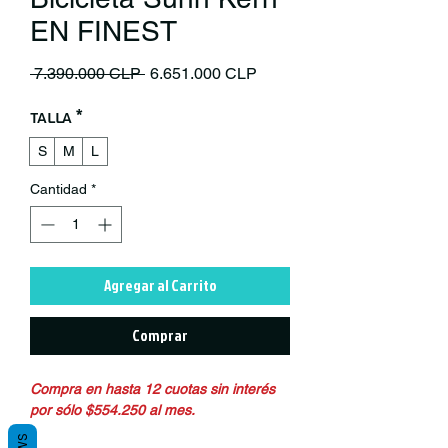
EN FINEST
Precio
Precio de oferta
 7.390.000 CLP 
6.651.000 CLP
Talla
*
S
M
L
Cantidad
*
Agregar al Carrito
Comprar
Compra en hasta 12 cuotas sin interés
por sólo $554.250 al mes.