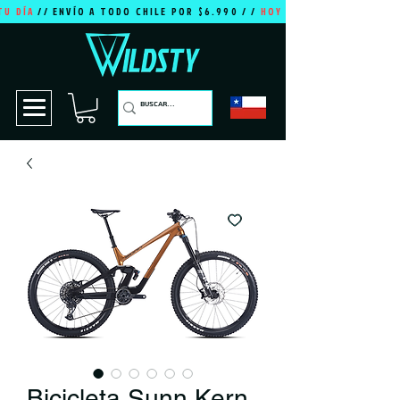
TU DÍA
// ENVÍO A TODO CHILE POR $6.990 / /
HOY ES TU DÍA
Bicicleta Sunn Kern