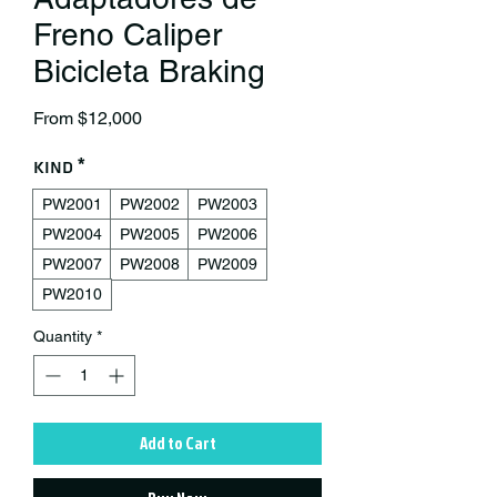
Freno Caliper
Bicicleta Braking
Sale Price
From
$12,000
Kind
*
PW2001
PW2002
PW2003
PW2004
PW2005
PW2006
PW2007
PW2008
PW2009
PW2010
Quantity
*
Add to Cart