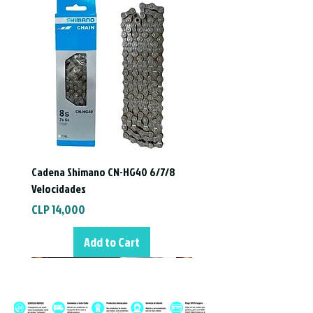
PW2010 180 a 203 mm (+23 mm)
IS = International system
PM = Poust Mount
Adaptadores de Freno Caliper Bicicleta
Braking
Cadena Shimano CN-HG40 6/7/8
Velocidades
Price
CLP 14,000
Add to Cart