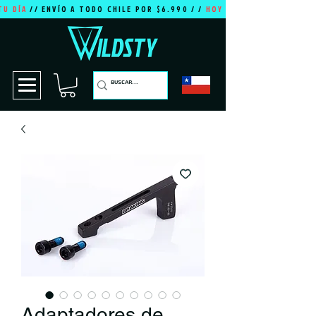
TU DÍA
// ENVÍO A TODO CHILE POR $6.990 / /
HOY ES TU DÍA
Adaptadores de