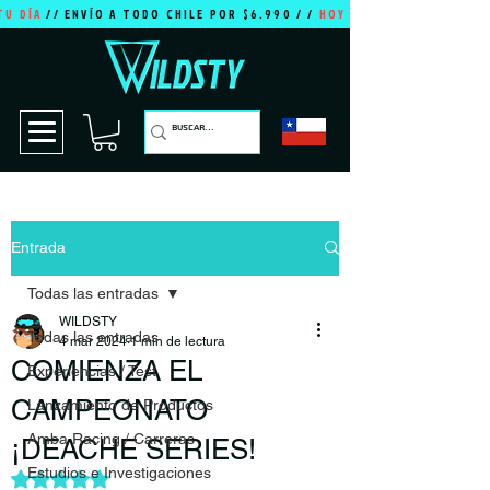
TU DÍA
// ENVÍO A TODO CHILE POR $6.990 / /
HOY ES TU DÍA
Entrada
Todas las entradas
WILDSTY
Todas las entradas
4 mar 2024
1 min de lectura
COMIENZA EL
Experiencias / Test
CAMPEONATO
Lanzamiento de Productos
Amba Racing / Carreras
¡DEACHE SERIES!
Estudios e Investigaciones
Obtuvo NaN de 5 estrellas.