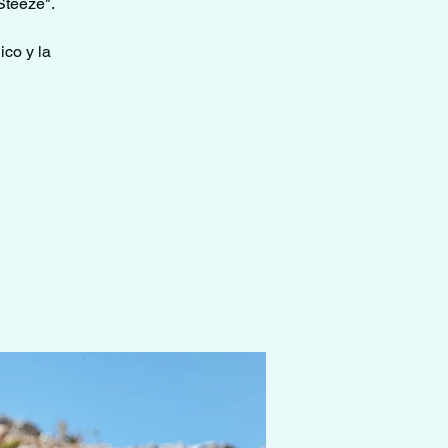
Steeze".
ico y la