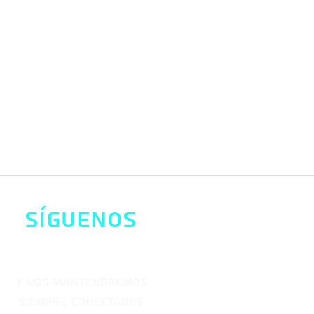
síguenos
y nos mantendremos
siempre conectados