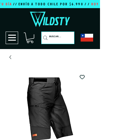
TU DÍA
// ENVÍO A TODO CHILE POR $6.990 / /
HOY ES TU DÍA