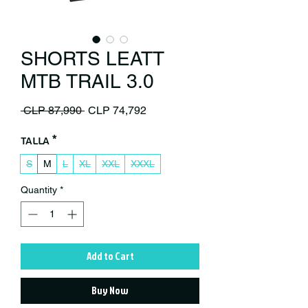
SHORTS LEATT
MTB TRAIL 3.0
Regular Price
Sale Price
 CLP 87,990 
CLP 74,792
Talla
*
S
M
L
XL
XXL
XXXL
Quantity
*
Add to Cart
Buy Now