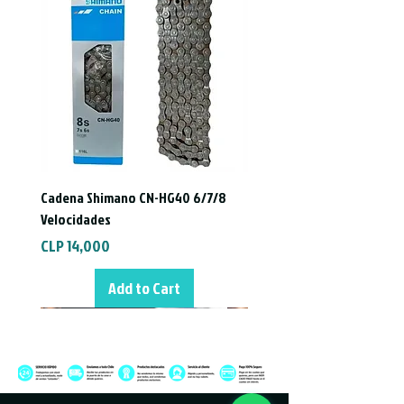
variedad en la cantidad de stock
(constantemente actualizado).
Cadena Shimano CN-HG40 6/7/8
Velocidades
Price
CLP 14,000
Add to Cart