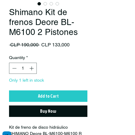
Shimano Kit de
frenos Deore BL-
M6100 2 Pistones
Regular Price
Sale Price
 CLP 190,000 
CLP 133,000
Quantity
*
Only 1 left in stock
Add to Cart
Buy Now
Kit de freno de disco hidráulico
SHIMANO Deore BL-M6100-M6100 R