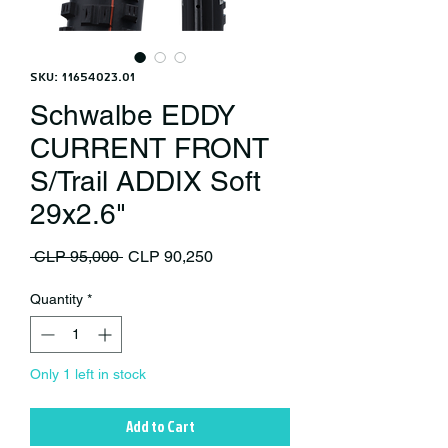
SKU: 11654023.01
Schwalbe EDDY
CURRENT FRONT
S/Trail ADDIX Soft
29x2.6"
Regular Price
Sale Price
 CLP 95,000 
CLP 90,250
Quantity
*
Only 1 left in stock
Add to Cart