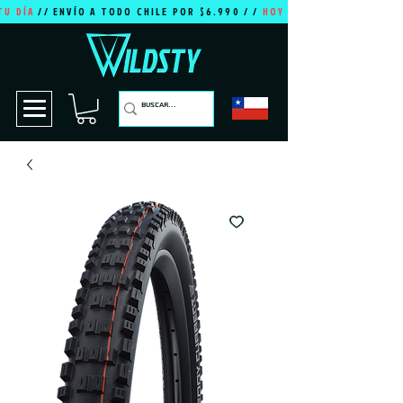
TU DÍA
// ENVÍO A TODO CHILE POR $6.990 / /
HOY ES TU DÍA