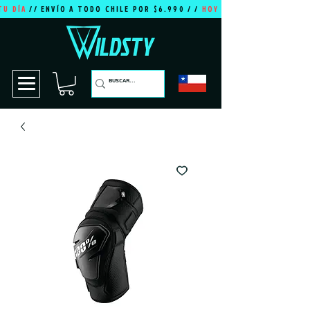
TU DÍA
// ENVÍO A TODO CHILE POR $6.990 / /
HOY ES TU DÍA