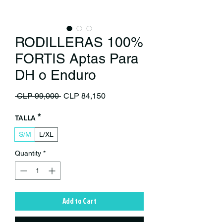
RODILLERAS 100%
FORTIS Aptas Para
DH o Enduro
Regular Price
Sale Price
 CLP 99,000 
CLP 84,150
Talla
*
S/M
L/XL
Quantity
*
Add to Cart