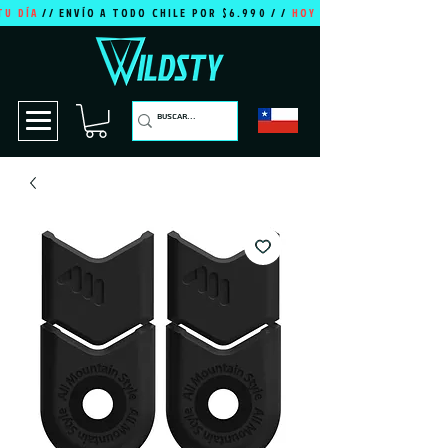
TU DÍA
// ENVÍO A TODO CHILE POR $6.990 / /
HOY ES TU DÍA