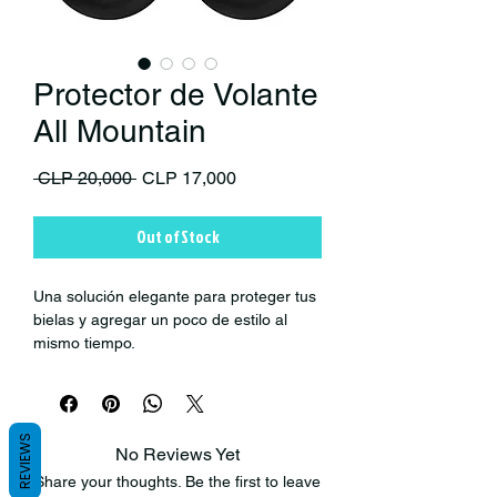
Protector de Volante
All Mountain
Regular Price
Sale Price
 CLP 20,000 
CLP 17,000
Out of Stock
Una solución elegante para proteger tus
bielas y agregar un poco de estilo al
mismo tiempo.
Beneficios: Protege contra impactos y
arañazos. Se adapta a la mayoría de las
bielas de carbono y algunas de aluminio.
El Crank Defender es ligero y no
REVIEWS
No Reviews Yet
absorbe agua o barro. Ajuste apretado
Share your thoughts. Be the first to leave
para evitar escombros entre el y la biela.