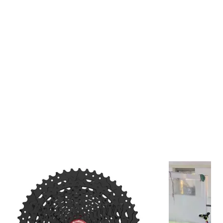
 calidad y confiabilidad en cada kilómetro.
iseño
Tan Wall (flanco café)
aporta una estética premium y clásica
rfectamente con bicicletas de ruta modernas y de estilo retro.
ncho de
25 mm
proporciona una excelente respuesta en
 curvas y cambios de ritmo sobre asfalto.
 Principales
e ruta de alto rendimiento.
Wall (flanco café) de apariencia premium.
quilibrio entre velocidad, agarre y durabilidad.
Armor Protection contra pinchazos.
Dynamic:Pace con sílice.
suave y silenciosa.
entrenamientos, fondos y uso diario.
con sistemas tradicionales con cámara (Tube Type).
 el Ciclista
ndimiento en carretera.
 de pinchazos gracias a la protección Armor.
 y eficiente.
 en curvas y frenadas.