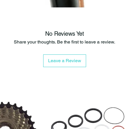
quienes buscan
Su elegante d
que combina pe
Además, su a
aceleraciones,
No Reviews Yet
Share your thoughts. Be the first to leave a review.
Características
Neumático d
Diseño Tan 
Leave a Review
Excelente e
Tecnología 
Compuesto 
Conducción 
Ideal para 
Compatible 
Beneficios para
✔ Excelente re
✔ Menor riesgo
✔ Rodado suave
✔ Gran agarre