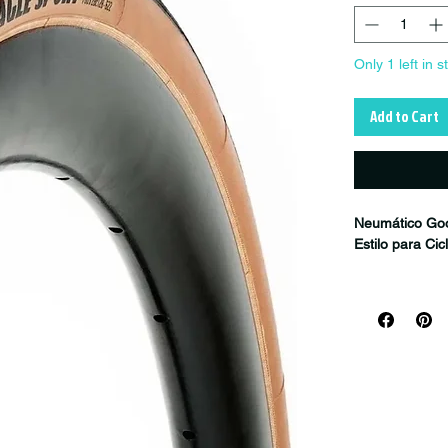
Only 1 left in s
Add to Cart
Neumático Goo
Estilo para Ci
El
Goodyear Ea
ciclistas que 
comodidad para
Inspirado en l
tecnologías en
una destacada 