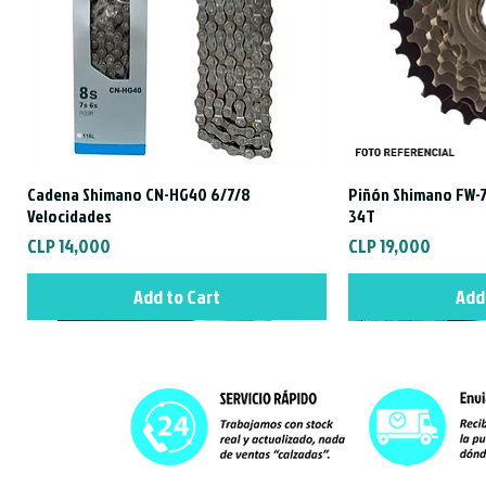
Cadena Shimano CN-HG40 6/7/8
Piñón Shimano FW-7
Quick View
Qui
Velocidades
34T
Price
Price
CLP 14,000
CLP 19,000
Add to Cart
Add