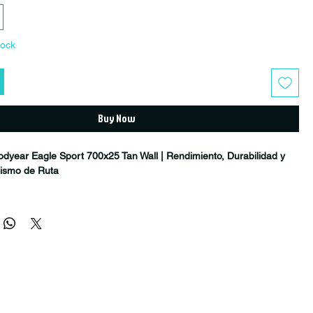
tock
Buy Now
dyear Eagle Sport 700x25 Tan Wall | Rendimiento, Durabilidad y
clismo de Ruta
gle Sport 700x25 Tan Wall
es un neumático de ruta diseñado para
buscan una combinación perfecta entre rendimiento, durabilidad y
 entrenamientos, salidas deportivas y uso diario en carretera.
a reconocida familia Eagle de Goodyear, este modelo incorpora
focadas en ofrecer una conducción eficiente, excelente agarre y
resistencia a los pinchazos, manteniendo un precio accesible para