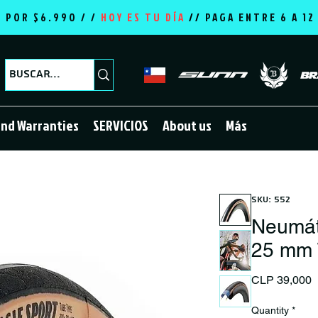
E POR $6.990 / /
HOY ES TU DÍA
//
PAGA ENTRE 6 A 1
and Warranties
SERVICIOS
About us
Más
SKU: 552
Neumát
25 mm
P
CLP 39,000
Quantity
*