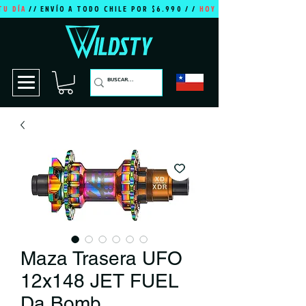
TU DÍA
// ENVÍO A TODO CHILE POR $6.990 / /
HOY ES TU DÍA
Maza Trasera UFO
12x148 JET FUEL
Da Bomb