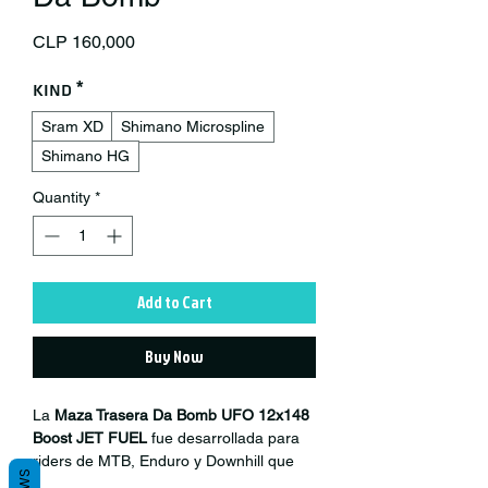
Price
CLP 160,000
Kind
*
Sram XD
Shimano Microspline
Shimano HG
Quantity
*
Add to Cart
Buy Now
La
Maza Trasera Da Bomb UFO 12x148
Boost JET FUEL
fue desarrollada para
riders de MTB, Enduro y Downhill que
buscan máxima rigidez, rendimiento y