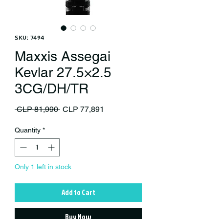
SKU: 7494
Maxxis Assegai
Kevlar 27.5×2.5
3CG/DH/TR
Regular Price
Sale Price
 CLP 81,990 
CLP 77,891
Quantity
*
Only 1 left in stock
Add to Cart
Buy Now