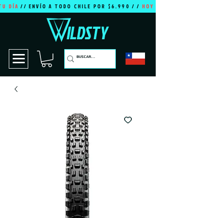
TU DÍA
// ENVÍO A TODO CHILE POR $6.990 / /
HOY ES TU DÍA