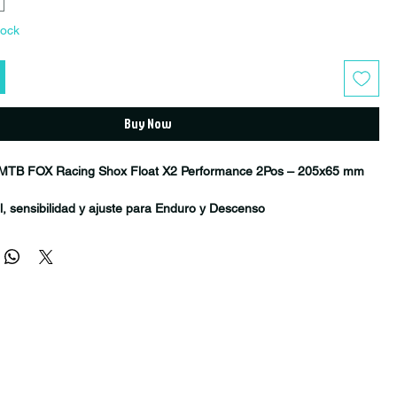
tock
Buy Now
 MTB FOX Racing Shox Float X2 Performance 2Pos – 205x65 mm
, sensibilidad y ajuste para Enduro y Descenso
or FOX Racing Shox Float X2 Performance 2Pos es una de las
s avanzadas en suspensión trasera para MTB de alto rendimiento.
frecer un equilibrio perfecto entre sensibilidad, soporte y control,
para riders que exigen el máximo rendimiento en senderos
uro técnico y downhill.
rquitectura de doble circuito y su amplio rango de ajustes, este
afinar la suspensión con precisión milimétrica según el terreno y el
ucción.