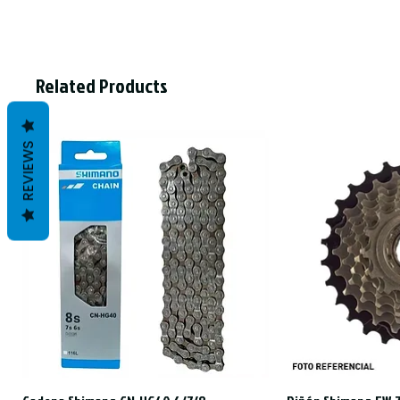
Related Products
REVIEWS
Quick View
Qui