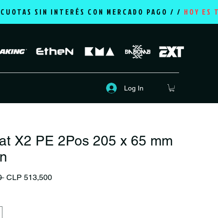
2 CUOTAS SIN INTERÉS CON MERCADO PAGO / /
HOY ES 
Log In
oat X2 PE 2Pos 205 x 65 mm
on
Regular Price
Sale Price
0 
CLP 513,500