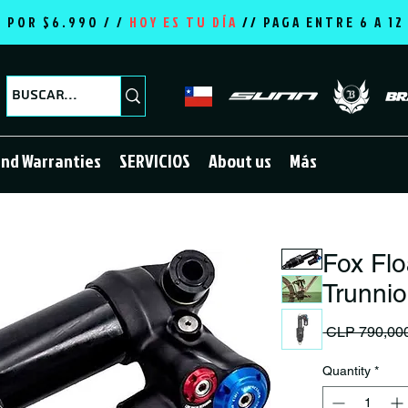
E POR $6.990 / /
HOY ES TU DÍA
//
PAGA ENTRE 6 A 1
and Warranties
SERVICIOS
About us
Más
Fox Fl
Trunni
 CLP 790,00
Quantity
*