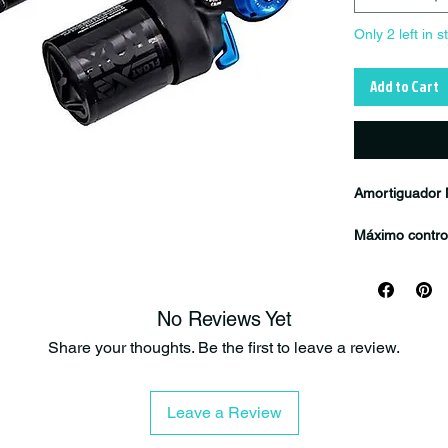
Only 2 left in s
Add to Cart
Amortiguador
Máximo control
El amortiguad
soluciones má
Diseñado para o
No Reviews Yet
está pensado 
agresivos, end
Share your thoughts. Be the first to leave a review.
Gracias a su a
shock permite 
Leave a Review
estilo de cond