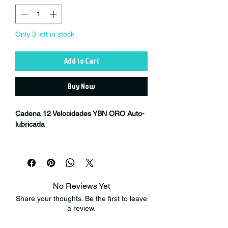
Only 3 left in stock
Add to Cart
Buy Now
Cadena 12 Velocidades YBN ORO Auto-
lubricada
Cadena YABAN SLA 1210 Gold de 12
velocidades con autolubricación y 116
eslabones
No Reviews Yet
Share your thoughts. Be the first to leave
Este modelo es ideal para carretera y
a review.
cicloturismo. Gracias a la tecnología SLA
(Superior Lubrication Aid), la cadena