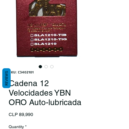
SKU: c3402101
REVIEWS
Cadena 12
Velocidades YBN
ORO Auto-lubricada
Price
CLP 89,990
Quantity
*