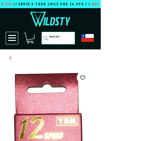
TU DÍA
// ENVÍO A TODO CHILE POR $6.990 / /
HOY ES TU DÍA