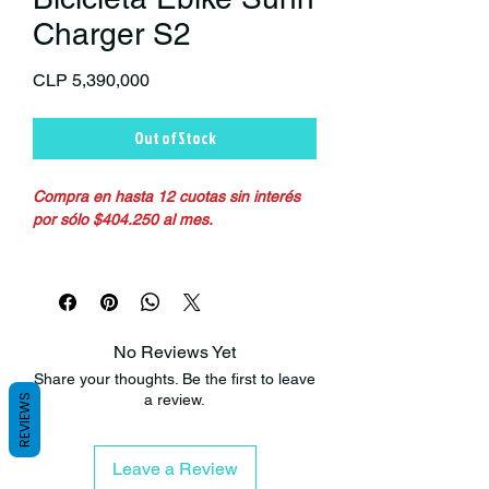
Charger S2
Price
CLP 5,390,000
Out of Stock
Compra en hasta 12 cuotas sin interés
por sólo $404.250 al mes.
CHARGER S2
E-MTB de suspensión complta, para que
no tengas excusas para llegar lejos y
No Reviews Yet
más rápido.
Share your thoughts. Be the first to leave
Geometría equilibrada que permite un
a review.
REVIEWS
máximo rendimiento y disfrute.
SUSPENSIÓN
Leave a Review