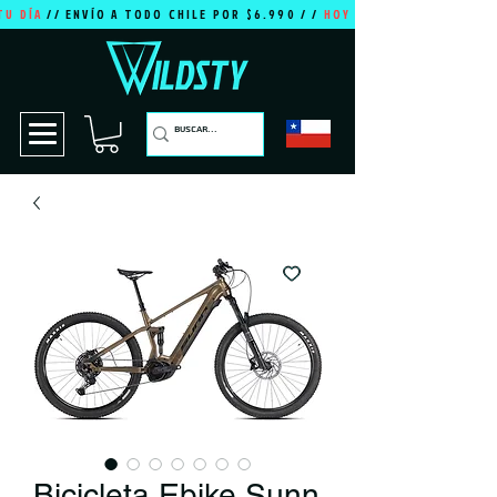
TU DÍA
// ENVÍO A TODO CHILE POR $6.990 / /
HOY ES TU DÍA
Bicicleta Ebike Sunn