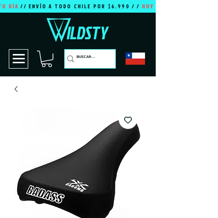
TU DÍA
// ENVÍO A TODO CHILE POR $6.990 / /
HOY ES TU DÍA