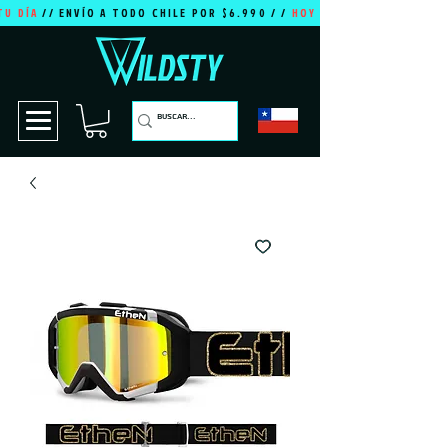
TU DÍA
// ENVÍO A TODO CHILE POR $6.990 / /
HOY ES TU DÍA