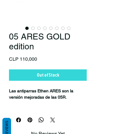
05 ARES GOLD
edition
Price
CLP 110,000
Out of Stock
Las antiparras Ethen ARES son la
versión mejoradas de las 05R.
Con un sistema de aire delantero
innovador y único en el mundo
(diseñado y patentado por Ethen srl).
REVIEWS
No Reviews Yet